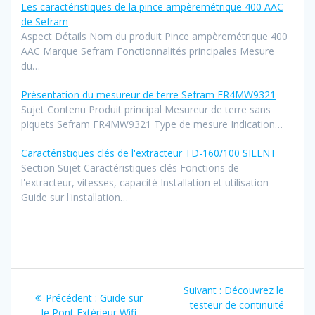
Les caractéristiques de la pince ampèremétrique 400 AAC
de Sefram
Aspect Détails Nom du produit Pince ampèremétrique 400
AAC Marque Sefram Fonctionnalités principales Mesure
du…
Présentation du mesureur de terre Sefram FR4MW9321
Sujet Contenu Produit principal Mesureur de terre sans
piquets Sefram FR4MW9321 Type de mesure Indication…
Caractéristiques clés de l'extracteur TD-160/100 SILENT
Section Sujet Caractéristiques clés Fonctions de
l'extracteur, vitesses, capacité Installation et utilisation
Guide sur l'installation…
Navigation
Article
Suivant :
Découvrez le
Article
Précédent :
Guide sur
de
suivant
testeur de continuité
précédent
le Pont Extérieur Wifi