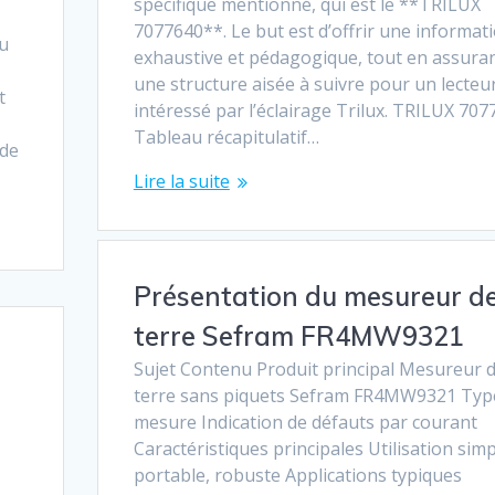
spécifique mentionné, qui est le **TRILUX
7077640**. Le but est d’offrir une informat
çu
exhaustive et pédagogique, tout en assura
une structure aisée à suivre pour un lecteu
t
intéressé par l’éclairage Trilux. TRILUX 70
Tableau récapitulatif…
 de
Lire la suite
Présentation du mesureur d
terre Sefram FR4MW9321
Sujet Contenu Produit principal Mesureur 
terre sans piquets Sefram FR4MW9321 Typ
mesure Indication de défauts par courant
Caractéristiques principales Utilisation simp
portable, robuste Applications typiques