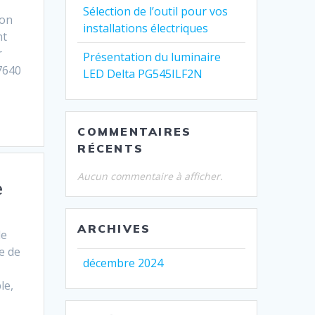
Sélection de l’outil pour vos
ion
installations électriques
nt
r
Présentation du luminaire
77640
LED Delta PG545ILF2N
COMMENTAIRES
RÉCENTS
Aucun commentaire à afficher.
e
ARCHIVES
de
e de
décembre 2024
le,